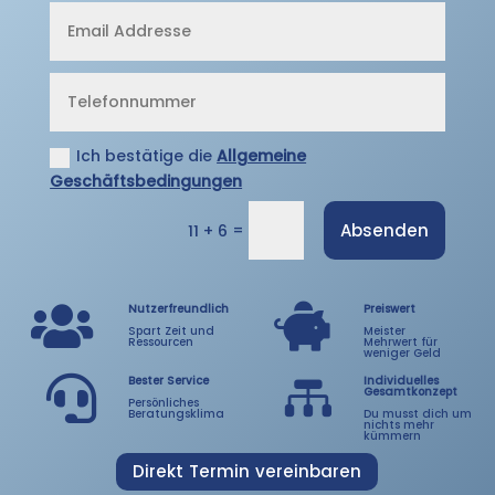
Ich bestätige die
Allgemeine
Geschäftsbedingungen
=
Absenden
11 + 6


Nutzerfreundlich
Preiswert
Spart Zeit und
Meister
Ressourcen
Mehrwert für
weniger Geld

Bester Service
Individuelles

Gesamtkonzept
Persönliches
Beratungsklima
Du musst dich um
nichts mehr
kümmern
Direkt Termin vereinbaren