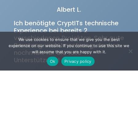
Albert L.
Ich benötigte CryptITs technische
Experience bei bereits 2
verschiedenen Projekten. Sehr gute
We use cookies to ensure that we give you the best
Beratung und Umsetzung, danke
experience on our website. If you continue to use this site we
nochmals für die tolle
will assume that you are happy with it.
Unterstützung!
Ok
Privacy policy
JETZT Kontakt
aufnehmen und Potenzial
entdecken!