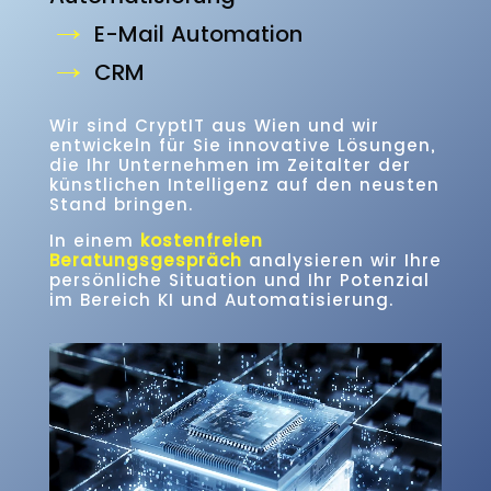
→
E-Mail Automation
→
CRM
Wir
sind CryptIT aus Wien und wir
entwickeln
für
Sie
innovative
Lösungen,
die
Ihr
Unternehmen
im
Zeitalter
der
künstlichen
Intelligenz
auf
den
neusten
Stand
bringen.
In einem
kostenfreien
Beratungsgespräch
analysieren wir Ihre
persönliche Situation und Ihr Potenzial
im Bereich KI und Automatisierung.