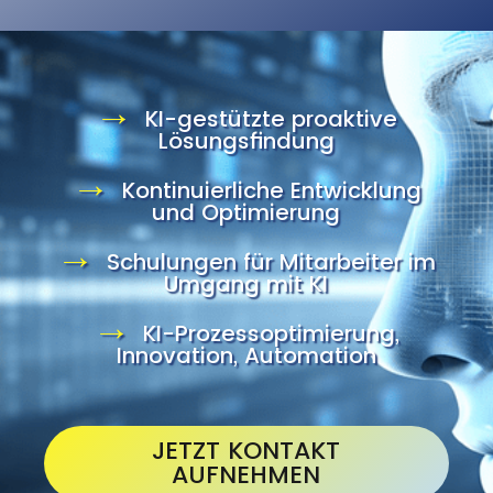
→
KI-gestützte proaktive
Lösungsfindung
→
Kontinuierliche Entwicklung
und Optimierung
→
Schulungen für Mitarbeiter im
Umgang mit KI
→
KI-Prozessoptimierung,
Innovation, Automation
JETZT KONTAKT
AUFNEHMEN