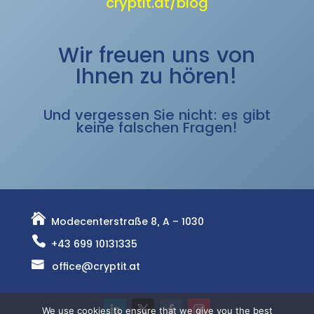
cryptit.at/blog
Wir freuen uns von
Ihnen zu hören!
Und vergessen Sie nicht: es gibt
keine falschen Fragen!

Modecenterstraße 8, A – 1030

+43 699 10131335

office@cryptit.at
We use cookies to ensure that we give you the best